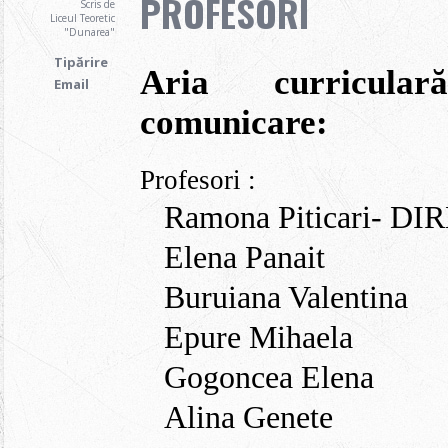
PROFESORI
Scris de
Liceul Teoretic
"Dunarea"
Tipărire
Aria curricul
Email
comunicare:
Profesori :
Ramona Piticari- D
Elena Panait
Buruiana Valentina
Epure Mihaela
Gogoncea Elena
Alina Genete