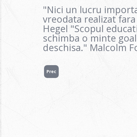
"Nici un lucru import
vreodata realizat fara
Hegel "Scopul educati
schimba o minte goal
deschisa." Malcolm F
Prec