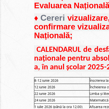
Evaluarea Națională
Cereri
♦
vizualizare
confirmare vizualiz
Națională;
CALENDARUL de desfăș
naționale pentru absolv
a, în anul școlar 2025
8-12 iunie 2026
Înscrierea l
12 iunie 2026
Încheierea cu
22 iunie 2026
Limba și lit
24 iunie 2026
Matematică 
1 iulie 2026 (până la ora 12.00)
Afișarea rezu