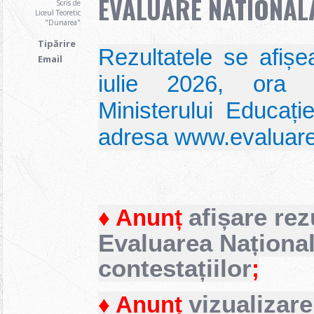
EVALUARE NATIONAL
Scris de
Liceul Teoretic
"Dunarea"
Tipărire
Rezultatele se afiș
Email
iulie 2026, ora 
Ministerului Educație
adresa www.evaluare
afișare rez
♦ Anunț
Evaluarea Naționa
contestațiilor
;
vizualizare
♦ Anunț