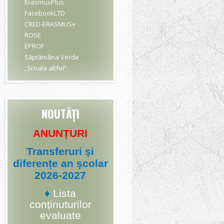
ErasmusPlus
FacebookLTD
CRED-ERASMUS+
ROSE
EPROF
Săptămâna Verde
„Școala altfel”
NOUTĂȚI
ANUNȚURI
Transferuri și
diferențe an școlar
2026-2027
♦
Lista
conținuturilor
evaluate