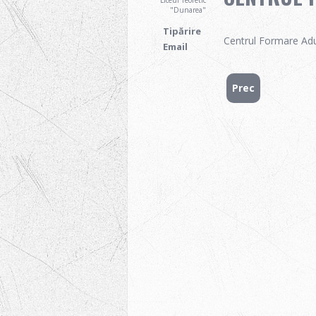
Liceul Teoretic
"Dunarea"
Tipărire
Centrul Formare Adu
Email
Prec