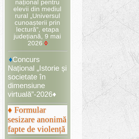
național pentru
elevii din mediul
rural „Universul
cunoașterii prin
lectură”, etapa
județiană, 9 mai
2026
◊
♦
Concurs
Național „Istorie și
societate în
dimensiune
virtuală”-2026♦
♦ Formular
sesizare anonimă
fapte de violență