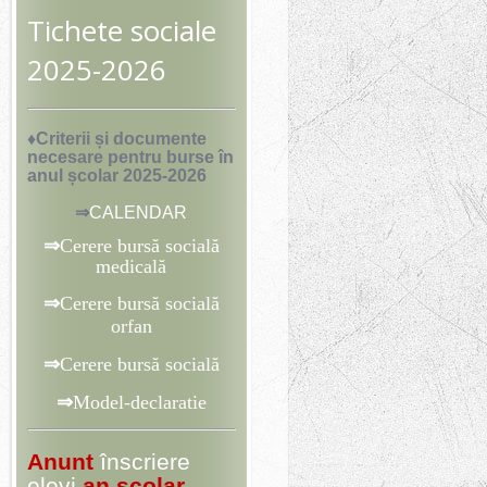
Tichete sociale
2025-2026
♦Criterii și documente
necesare pentru burse
în
anul școlar 2025-2026
⇒
CALENDAR
⇒
Cerere bursă socială
medicală
⇒
Cerere bursă socială
orfan
⇒
Cerere bursă socială
⇒
Model-declaratie
Anunt
înscriere
elevi
an școlar