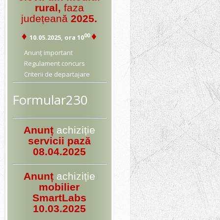
rural,
faza
județeană
2025.
♦
♦
00
10.05.2025, ora 10
Anunț important
Regulament concurs
Criterii de departajare
Formular230
Anunț
achiziție
servicii pază
08.04.2025
Anunț
achiziție
mobilier
SmartLabs
10.03.2025