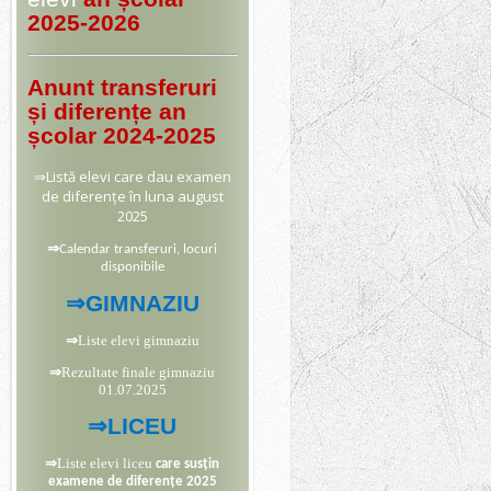
2025-2026
Anunt transferuri
și diferențe an
școlar 2024-2025
⇒
Listă elevi care dau examen
de diferențe în luna august
2025
⇒
Calendar transferuri, locuri
disponibile
⇒
GIMNAZIU
⇒
Liste elevi gimnaziu
⇒
Rezultate finale gimnaziu
01.07.2025
⇒
LICEU
⇒
Liste elevi liceu
care susțin
examene de diferențe 2025