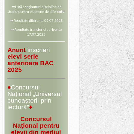
⇒
Listă conținuturi discipline de
studiu pentru examene de diferen
țe
⇒
Rezultate diferențe 09.07.2025
⇒
Rezultate transfer si corigente
17.07.2025
Anunt
inscrieri
elevi serie
anterioara BAC
2025
♦
Concursul
Național „Universul
cunoașterii prin
lectură”
♦
Concursul
Național pentru
elevii din mediul