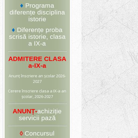
♦
Programa
diferențe disciplina
istorie
♦
Diferențe proba
scrisă istorie, clasa
a IX-a
ADMITERE CLASA
a-IX-a
Anunț
înscriere an școlar 2026-
2027
Cerere înscriere
clasa a IX-a an
școlar, 2026-2027
ANUNȚ-
achiziție
servicii pază
◊
Concursul