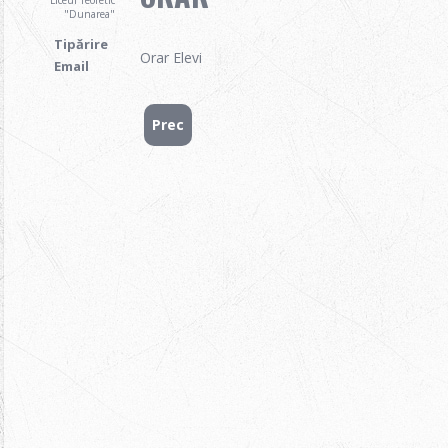
Liceul Teoretic
"Dunarea"
Tipărire
Orar Elevi
Email
Prec