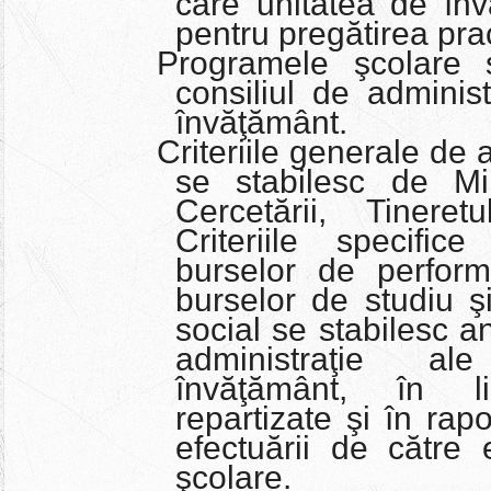
care unitatea de înv
pentru pregătirea prac
Programele şcolare 
consiliul de administ
învăţământ.
Criteriile generale de 
se stabilesc de Min
Cercetării, Tineret
Criteriile specifi
burselor de perform
burselor de studiu ş
social se stabilesc an
administraţie al
învăţământ, în lim
repartizate şi în rapo
efectuării de către e
şcolare.