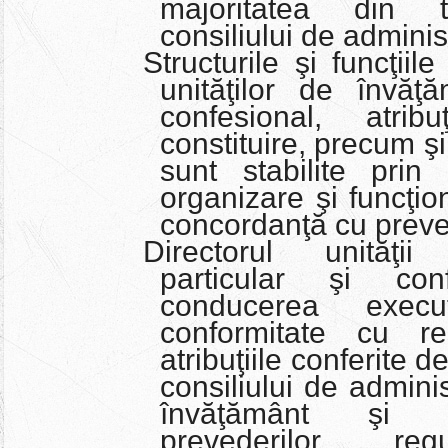
majoritatea din t
consiliului de administ
Structurile şi funcţii
unităţilor de învăţă
confesional, atrib
constituire, precum ş
sunt stabilite prin
organizare şi funcţio
concordanţă cu preved
Directorul unităţi
particular şi conf
conducerea execut
conformitate cu res
atribuţiile conferite d
consiliului de adminis
învăţământ şi 
prevederilor reg