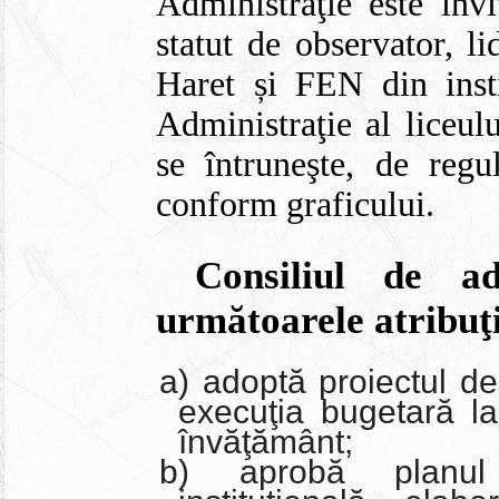
Administraţie este invi
statut de observator, li
Haret și FEN din insti
Administraţie al liceul
se întruneşte, de regu
conform graficului.
Consiliul de ad
următoarele atribuţi
a) adoptă proiectul d
execuţia bugetară la 
învăţământ;
b) aprobă planul