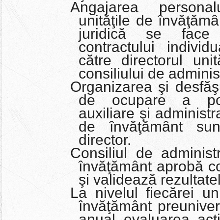
Angajarea personal
unităţile de învăţămâ
juridică se face 
contractului indiv
către directorul uni
consiliului de administ
Organizarea şi desfăş
de ocupare a post
auxiliare şi administr
de învăţământ sun
director.
Consiliul de administr
învăţământ aprobă co
şi validează rezultate
La nivelul fiecărei unit
învăţământ preuniver
anual evaluarea activ