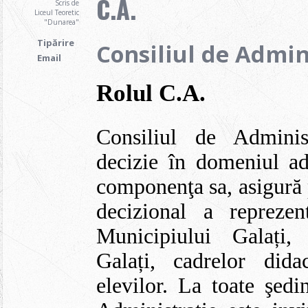
C.A.
Scris de
Liceul Teoretic
"Dunarea"
Tipărire
Consiliul de Admini
Email
Rolul C.A.
Consiliul de Adminis
decizie în domeniul adm
componenţa sa, asigură p
decizional a reprezent
Municipiului Galați,
Galați, cadrelor didac
elevilor. La toate şedi