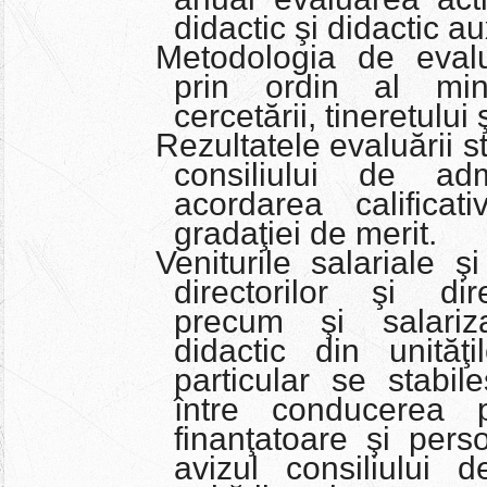
didactic şi didactic aux
Metodologia de evalu
prin ordin al minis
cercetării, tineretului 
Rezultatele evaluării s
consiliului de admi
acordarea calificat
gradaţiei de merit.
Veniturile salariale şi
directorilor şi dire
precum şi salariza
didactic din unităţ
particular se stabil
între conducerea p
finanţatoare şi per
avizul consiliului d