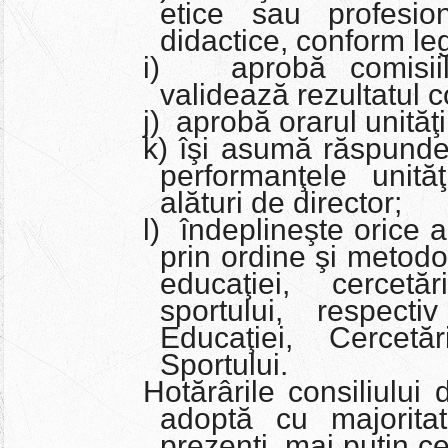
etice sau profesio
didactice, conform leg
i) aprobă comisiil
validează rezultatul c
j) aprobă orarul unităţ
k) îşi asumă răspunde
performanţele unită
alături de director;
l) îndeplineşte orice alt
prin ordine şi metodol
educaţiei, cercetăr
sportului, respecti
Educaţiei, Cercetăr
Sportului.
Hotărârile consiliului 
adoptă cu majoritat
prezenţi, mai puţin ce