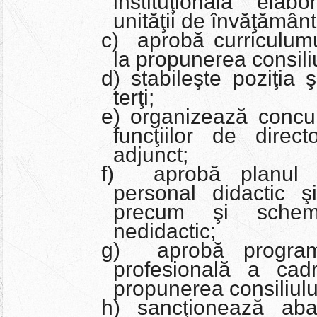
instituţională elab
unităţii de învăţământ
c) aprobă curriculumul
la propunerea consiliu
d) stabileşte poziţia şc
terţi;
e) organizează concu
funcţiilor de direc
adjunct;
f) aprobă planul 
personal didactic şi
precum şi sche
nedidactic;
g) aprobă program
profesională a cadr
propunerea consiliulu
h) sancţionează abate