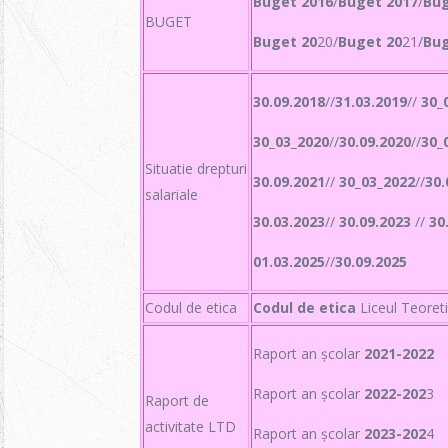
Buget 2016
/
Buget 2017
/
Bug
BUGET
Buget 20
20/
Buget 20
21/
Bug
30.09.2018
//
31.03.2019
//
30_
30_03_2020
//
30.09.2020
//
30_
Situatie drepturi
30.09.2021
//
30_03_2022
//
30.
salariale
30.03.2023
//
30.09.2023
//
30
01.03.2025
//
30.09.2025
Codul de etica
Codul de etica
Liceul Teoret
Raport an școlar
2021-2022
Raport an școlar
2022-202
3
Raport de
activitate LTD
Raport an școlar
2023-202
4