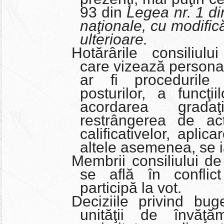
93 din
Legea nr. 1 d
naţionale, cu modifică
ulterioare.
Hotărârile consiliulu
care vizează personal
ar fi procedurile
posturilor, a funcţi
acordarea grada
restrângerea de act
calificativelor, aplic
altele asemenea, se i
Membrii consiliului de
se află în conflic
participă la vot.
Deciziile privind bug
unităţii de învăţ