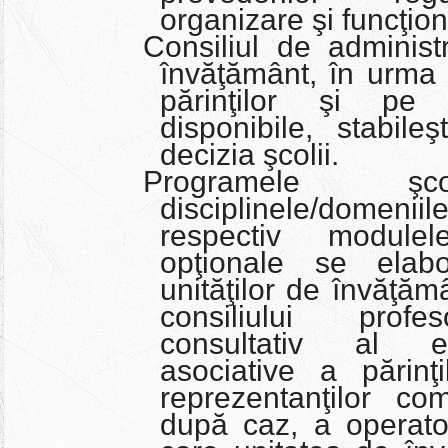
organizare şi funcţio
Consiliul de administr
învăţământ, în urma c
părinţilor şi pe 
disponibile, stabile
decizia şcolii.
Programele şc
disciplinele/dome
respectiv module
opţionale se elabo
unităţilor de învăţăm
consiliului profes
consultativ al ele
asociative a părinţ
reprezentanţilor com
după caz, a operato